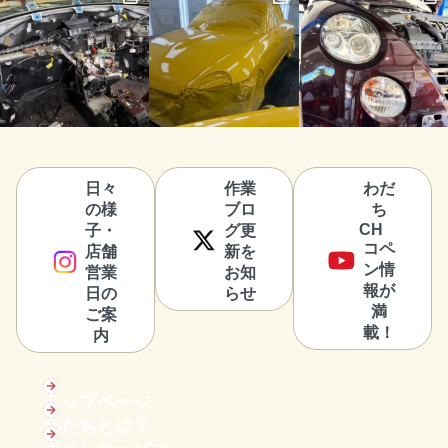
日々
作業
わだ
の様
ブロ
ち
CH
子・
グ更
コペ
店舗
新を
ン情
営業
お知
報が
日の
らせ
満
ご案
載！
内
トップページ
わだちとは？